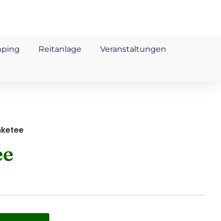
mping
Reitanlage
Veranstaltungen
nketee
ee