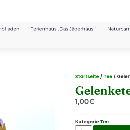
hofladen
Ferienhaus „Das Jägerhäusl“
Naturca
Startseite
/
Tee
/ Gele
Gelenket
1,00
€
Tee
Kategorie