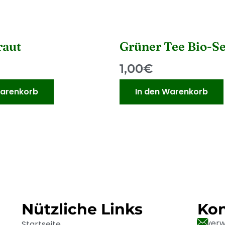
raut
Grüner Tee Bio-S
1,00
€
Warenkorb
In den Warenkorb
Nützliche Links
Kon
ver
Startseite