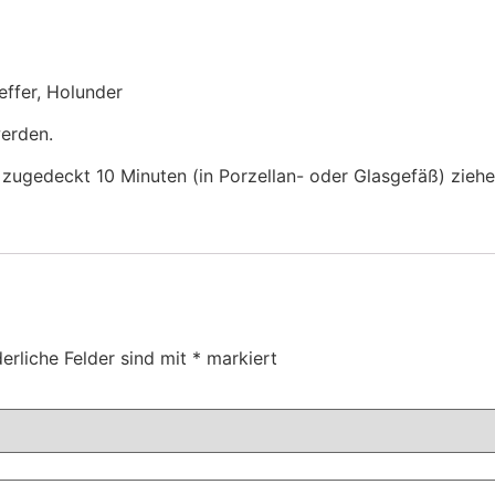
effer, Holunder
werden.
ugedeckt 10 Minuten (in Porzellan- oder Glasgefäß) zieh
erliche Felder sind mit
*
markiert