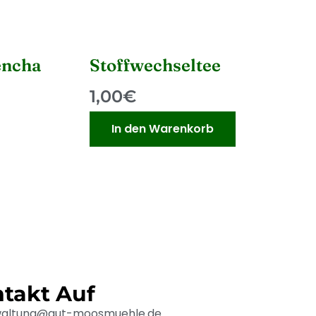
encha
Stoffwechseltee
1,00
€
In den Warenkorb
takt Auf
waltung@gut-moosmuehle.de