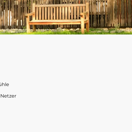
ühle
s Netzer