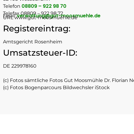
08809 – 922 98 70
Telefon
Telefax 08809 – 922 98 72
verwaltung@gut-moosmuehle.de
Email
URL www.gut-moosmuehle.de
Registereintrag:
Amtsgericht Rosenheim
Umsatzsteuer-ID:
DE 229978160
(c) Fotos sämtliche Fotos Gut Moosmühle Dr. Florian N
(c) Fotos Bogenparcours Bildwechsler iStock