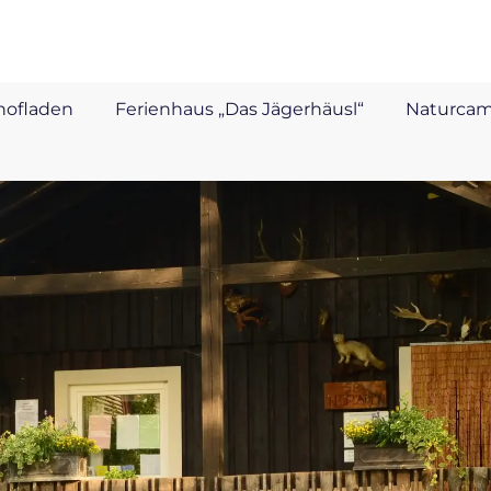
hofladen
Ferienhaus „Das Jägerhäusl“
Naturca